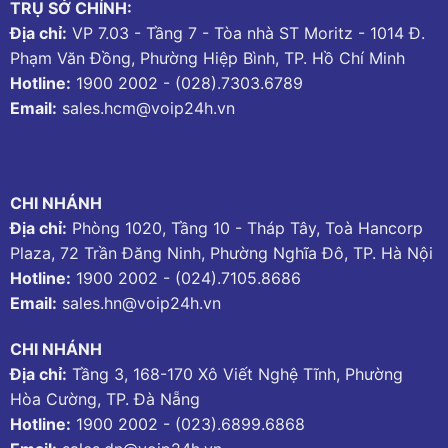
TRỤ SỞ CHÍNH:
Địa chỉ:
VP 7.03 - Tầng 7 - Tòa nhà ST Moritz - 1014 Đ.
Phạm Văn Đồng, Phường Hiệp Bình, TP. Hồ Chí Minh
Hotline:
1900 2002
-
(028).7303.6789
Email:
sales.hcm@voip24h.vn
CHI NHÁNH
Địa chỉ:
Phòng 1020, Tầng 10 - Tháp Tây, Toà Hancorp
Plaza, 72 Trần Đăng Ninh, Phường Nghĩa Đô, TP. Hà Nội
Hotline:
1900 2002
-
(024).7105.8686
Email:
sales.hn@voip24h.vn
CHI NHÁNH
Địa chỉ:
Tầng 3, 168-170 Xô Viết Nghệ Tĩnh, Phường
Hòa Cường, TP. Đà Nẵng
Hotline:
1900 2002
-
(023).6899.6868