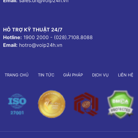
Email:
sales.dn@voip24h.vn
HỖ TRỢ KỸ THUẬT 24/7
Hotline:
1900 2000
-
(028).7108.8088
Email:
hotro@voip24h.vn
TRANG CHỦ
TIN TỨC
GIẢI PHÁP
DỊCH VỤ
LIÊN HỆ