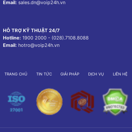
Email:
sales.dn@voip24h.vn
HỖ TRỢ KỸ THUẬT 24/7
Hotline:
1900 2000
-
(028).7108.8088
Email:
hotro@voip24h.vn
TRANG CHỦ
TIN TỨC
GIẢI PHÁP
DỊCH VỤ
LIÊN HỆ