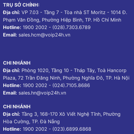
TRỤ SỞ CHÍNH:
Địa chỉ:
VP 7.03 - Tầng 7 - Tòa nhà ST Moritz - 1014 Đ.
Phạm Văn Đồng, Phường Hiệp Bình, TP. Hồ Chí Minh
Hotline:
1900 2002
-
(028).7303.6789
Email:
sales.hcm@voip24h.vn
CHI NHÁNH
Địa chỉ:
Phòng 1020, Tầng 10 - Tháp Tây, Toà Hancorp
Plaza, 72 Trần Đăng Ninh, Phường Nghĩa Đô, TP. Hà Nội
Hotline:
1900 2002
-
(024).7105.8686
Email:
sales.hn@voip24h.vn
CHI NHÁNH
Địa chỉ:
Tầng 3, 168-170 Xô Viết Nghệ Tĩnh, Phường
Hòa Cường, TP. Đà Nẵng
Hotline:
1900 2002
-
(023).6899.6868