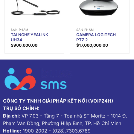
SẢN PHẨM
SẢN PHẨM
TAI NGHE YEALINK
CAMERA LOGITECH
UH34
PTZ 2
$
900,000.00
$
17,000,000.00
CÔNG TY TNHH GIẢI PHÁP KẾT NỐI (VOIP24H)
TRỤ SỞ CHÍNH:
Địa chỉ:
VP 7.03 - Tầng 7 - Tòa nhà ST Moritz - 1014 Đ.
Phạm Văn Đồng, Phường Hiệp Bình, TP. Hồ Chí Minh
Hotline:
1900 2002
-
(028).7303.6789