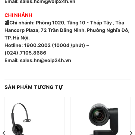
Email: sales.hcm@voip24h.vn
CHI NHÁNH
🏬Chi nhánh: Phòng 1020, Tầng 10 - Tháp Tây , Tòa
Hancorp Plaza, 72 Trần Đăng Ninh, Phường Nghĩa Đô,
TP. Hà Nội.
Hotline: 1900.2002 (1000đ /phút) –
(024).7105.8686
Email: sales.hn@voip24h.vn
SẢN PHẨM TƯƠNG TỰ