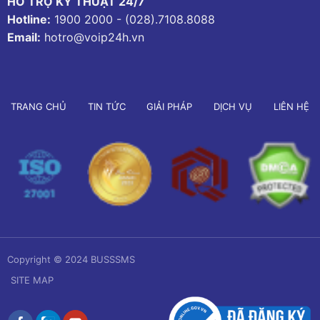
HỖ TRỢ KỸ THUẬT 24/7
Hotline:
1900 2000
-
(028).7108.8088
Email:
hotro@voip24h.vn
TRANG CHỦ
TIN TỨC
GIẢI PHÁP
DỊCH VỤ
LIÊN HỆ
Copyright © 2024 BUSSSMS
SITE MAP