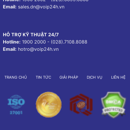
Email:
sales.dn@voip24h.vn
HỖ TRỢ KỸ THUẬT 24/7
Hotline:
1900 2000
-
(028).7108.8088
Email:
hotro@voip24h.vn
TRANG CHỦ
TIN TỨC
GIẢI PHÁP
DỊCH VỤ
LIÊN HỆ