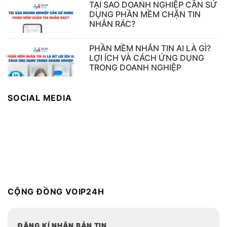
TẠI SAO DOANH NGHIỆP CẦN SỬ
DỤNG PHẦN MỀM CHẶN TIN
NHẮN RÁC?
PHẦN MỀM NHẮN TIN AI LÀ GÌ?
LỢI ÍCH VÀ CÁCH ỨNG DỤNG
TRONG DOANH NGHIỆP
SOCIAL MEDIA
CỘNG ĐỒNG VOIP24H
ĐĂNG KÍ NHẬN BẢN TIN