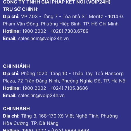
CÔNG TY TNHH GIẢI PHÁP KẾT NỐI (VOIP24H)
TRỤ SỞ CHÍNH:
Địa chỉ:
VP 7.03 - Tầng 7 - Tòa nhà ST Moritz - 1014 Đ.
Phạm Văn Đồng, Phường Hiệp Bình, TP. Hồ Chí Minh
Hotline:
1900 2002
-
(028).7303.6789
Email:
sales.hcm@voip24h.vn
CHI NHÁNH
Địa chỉ:
Phòng 1020, Tầng 10 - Tháp Tây, Toà Hancorp
Plaza, 72 Trần Đăng Ninh, Phường Nghĩa Đô, TP. Hà Nội
Hotline:
1900 2002
-
(024).7105.8686
Email:
sales.hn@voip24h.vn
CHI NHÁNH
Địa chỉ:
Tầng 3, 168-170 Xô Viết Nghệ Tĩnh, Phường
Hòa Cường, TP. Đà Nẵng
Hotline:
1900 2002
-
(023).6899.6868