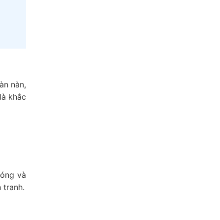
àn nàn,
là khắc
hóng và
 tranh.