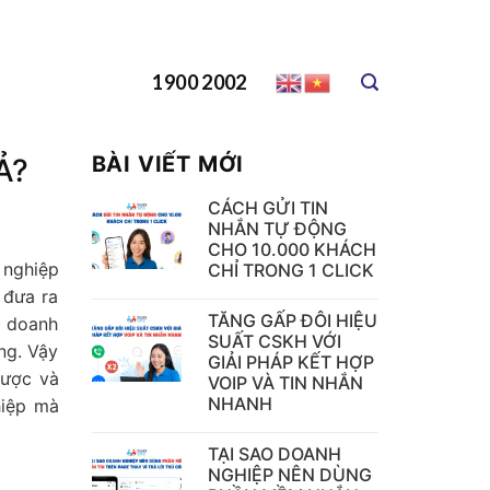
1900 2002
BÀI VIẾT MỚI
Ả?
CÁCH GỬI TIN
NHẮN TỰ ĐỘNG
CHO 10.000 KHÁCH
 nghiệp
CHỈ TRONG 1 CLICK
 đưa ra
TĂNG GẤP ĐÔI HIỆU
ể doanh
SUẤT CSKH VỚI
ng. Vậy
GIẢI PHÁP KẾT HỢP
lược và
VOIP VÀ TIN NHẮN
NHANH
hiệp mà
TẠI SAO DOANH
NGHIỆP NÊN DÙNG