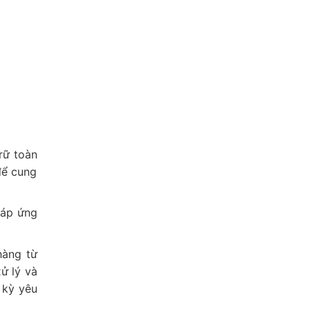
rữ toàn
để cung
đáp ứng
hàng từ
xử lý và
 kỳ yêu