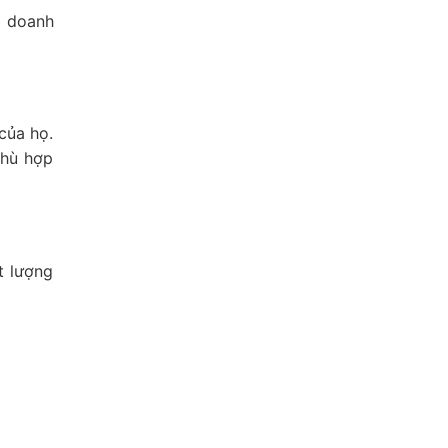
i doanh
của họ.
phù hợp
t lượng