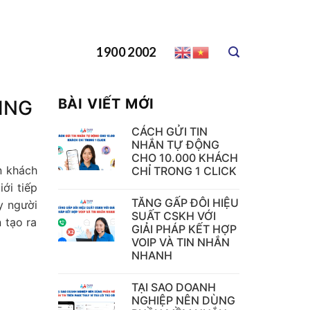
1900 2002
BÀI VIẾT MỚI
ING
CÁCH GỬI TIN
NHẮN TỰ ĐỘNG
CHO 10.000 KHÁCH
n khách
CHỈ TRONG 1 CLICK
iới tiếp
TĂNG GẤP ĐÔI HIỆU
y người
SUẤT CSKH VỚI
 tạo ra
GIẢI PHÁP KẾT HỢP
VOIP VÀ TIN NHẮN
NHANH
TẠI SAO DOANH
NGHIỆP NÊN DÙNG