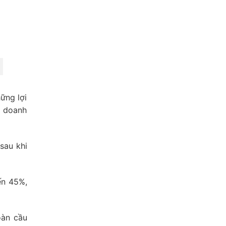
ững lợi
g doanh
sau khi
ến 45%,
oàn cầu