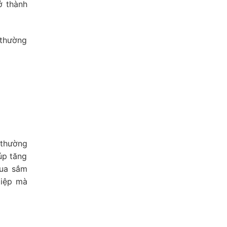
ở thành
 thường
 thường
úp tăng
mua sắm
điệp mà