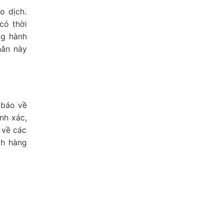
o dịch.
có thời
ng hành
hắn này
 báo về
nh xác,
 về các
ch hàng