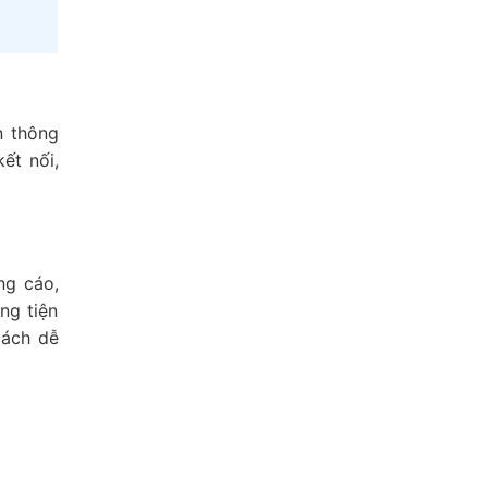
n thông
ết nối,
ng cáo,
ng tiện
cách dễ