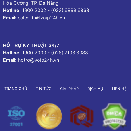
Hòa Cường, TP. Đà Nẵng
Hotline:
1900 2002
-
(023).6899.6868
Email:
sales.dn@voip24h.vn
HỖ TRỢ KỸ THUẬT 24/7
Hotline:
1900 2000
-
(028).7108.8088
Email:
hotro@voip24h.vn
TRANG CHỦ
TIN TỨC
GIẢI PHÁP
DỊCH VỤ
LIÊN HỆ